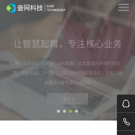
只有不断变化，才是永恒的不
有思想的团队，创造更多“出
让智慧起舞，专注核心业务
因为专业，所以成就
变
彩”
10年的行业经验 \ 稳定的管理团队 \ 持续的技术研发 \ 良好
我们始终关注市场及行业的发展，尤其是国内外同行的智
慧，唯有如此，方可在变幻莫测的市场取得先机，为客户找
的用户口碑 \ 快速全面品牌整合+互联网站略策划助力传统
我们对每一位团队成员精挑细选，我们要求每一位成员都做
到最佳的定位及解决方案
企业升级蜕变
自己思想的主人，要有思想的做事，我们努力打造一支学习
型的团队，因为我们深知：视觉更广 眼界更宽 服务才更出
了解更多
了解更多
色
了解更多